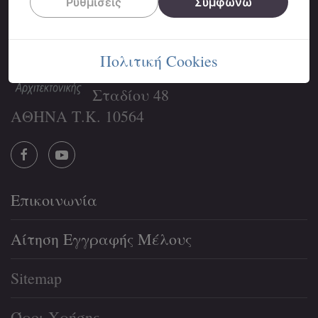
Ρυθμίσεις
Συμφωνώ
«Φίλοι Παραδοσιακής
Αρχιτεκτονικής -
ΑΝΘΗ ΤΗΣ ΠΕΤΡΑΣ»
Πολιτική Cookies
Διεύθυνση:
Σταδίου 48
ΑΘΗΝΑ Τ.Κ. 10564
Επικοινωνία
Αίτηση Εγγραφής Μέλους
Sitemap
Όροι Χρήσης