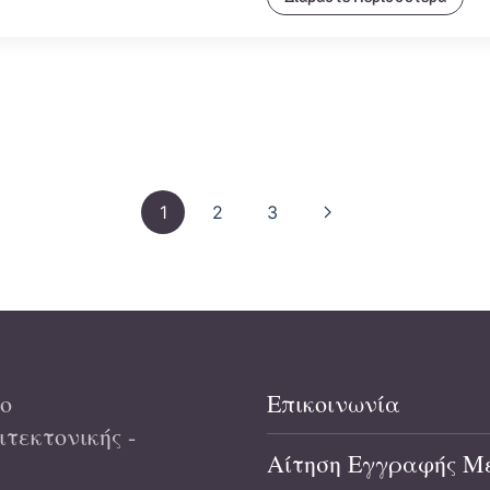
1
2
3
ο
Επικοινωνία
τεκτονικής -
Αίτηση Εγγραφής Μ