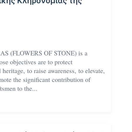
ικής Κληρονομιάς της
RAS (FLOWERS OF STONE) is a
se objectives are to protect
l heritage, to raise awareness, to elevate,
mote the significant contribution of
smen to the...