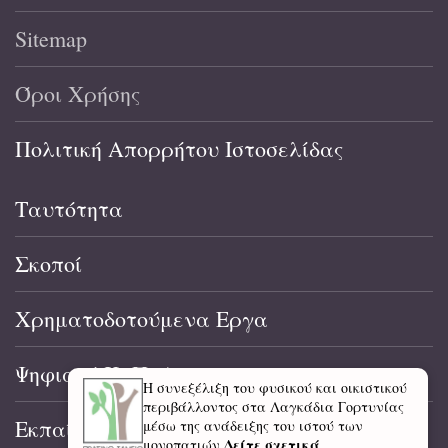
Sitemap
Όροι Χρήσης
Πολιτική Απορρήτου Ιστοσελίδας
Ταυτότητα
Σκοποί
Χρηματοδοτούμενα Εργα
Ψηφιακό Κ. Π. Α.
Η συνεξέλιξη του φυσικού και οικιστικού
περιβάλλοντος στα Λαγκάδια Γορτυνίας
Εκπαίδευση
μέσω της ανάδειξης του ιστού των
Δείτε σχετικά
μονοπατιών