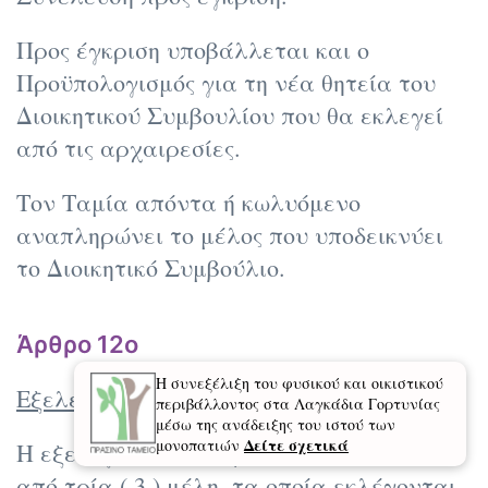
Προς έγκριση υποβάλλεται και ο
Προϋπολογισμός για τη νέα θητεία του
Διοικητικού Συμβουλίου που θα εκλεγεί
από τις αρχαιρεσίες.
Τον Ταμία απόντα ή κωλυόμενο
αναπληρώνει το μέλος που υποδεικνύει
το Διοικητικό Συμβούλιο.
Άρθρο 12ο
Η συνεξέλιξη του φυσικού και οικιστικού
Εξελεγκτική Επιτροπή
περιβάλλοντος στα Λαγκάδια Γορτυνίας
μέσω της ανάδειξης του ιστού των
Δείτε σχετικά
μονοπατιών
Η εξελεγκτική Επιτροπή αποτελείται
από τρία ( 3 ) μέλη, τα οποία εκλέγονται